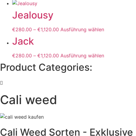
der
Produkt
Die
Produktseite
weist
Jealousy
Optionen
gewählt
mehrere
können
werden
Varianten
auf
€
280.00
–
€
1,120.00
Ausführung wählen
Dieses
auf.
der
Produkt
Jack
Die
Produktseite
weist
Optionen
gewählt
mehrere
können
€
280.00
–
€
1,120.00
Ausführung wählen
Dieses
werden
Varianten
auf
Produkt
Product Categories:
auf.
der
weist
Die
Produktseite
mehrere
Optionen
gewählt
Varianten
können
werden
auf.
auf
Cali weed
Die
der
Optionen
Produktseite
können
gewählt
auf
werden
der
Cali Weed Sorten - Exklusiv
Produktseite