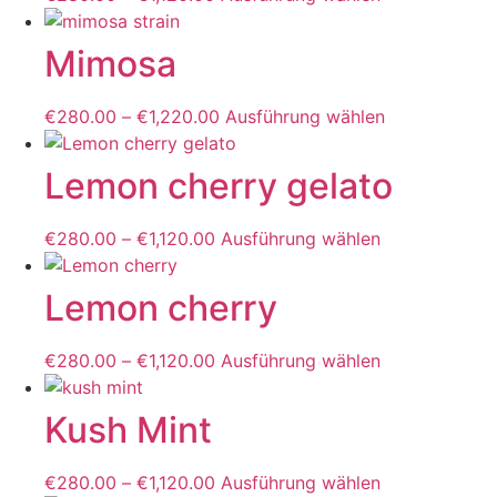
auf.
der
Produkt
Die
Produktseite
weist
Mimosa
Optionen
gewählt
mehrere
können
werden
Varianten
auf
€
280.00
–
€
1,220.00
Ausführung wählen
Dieses
auf.
der
Produkt
Die
Produktseite
weist
Lemon cherry gelato
Optionen
gewählt
mehrere
können
werden
Varianten
auf
€
280.00
–
€
1,120.00
Ausführung wählen
Dieses
auf.
der
Produkt
Die
Produktseite
weist
Lemon cherry
Optionen
gewählt
mehrere
können
werden
Varianten
auf
€
280.00
–
€
1,120.00
Ausführung wählen
Dieses
auf.
der
Produkt
Die
Produktseite
weist
Kush Mint
Optionen
gewählt
mehrere
können
werden
Varianten
auf
€
280.00
–
€
1,120.00
Ausführung wählen
Dieses
auf.