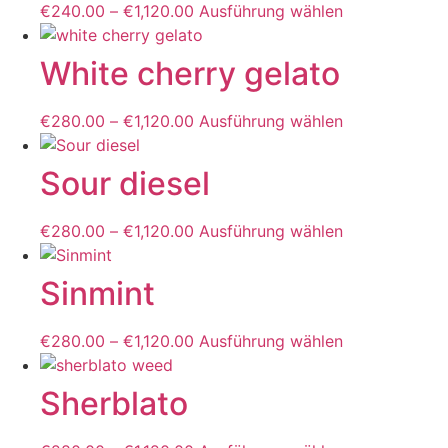
€
240.00
–
€
1,120.00
Ausführung wählen
Dieses
auf.
Produkt
Die
weist
White cherry gelato
Optionen
mehrere
können
Varianten
auf
€
280.00
–
€
1,120.00
Ausführung wählen
Dieses
auf.
der
Produkt
Die
Produktseite
weist
Sour diesel
Optionen
gewählt
mehrere
können
werden
Varianten
auf
€
280.00
–
€
1,120.00
Ausführung wählen
Dieses
auf.
der
Produkt
Die
Produktseite
weist
Sinmint
Optionen
gewählt
mehrere
können
werden
Varianten
auf
€
280.00
–
€
1,120.00
Ausführung wählen
Dieses
auf.
der
Produkt
Die
Produktseite
weist
Sherblato
Optionen
gewählt
mehrere
können
werden
Varianten
auf