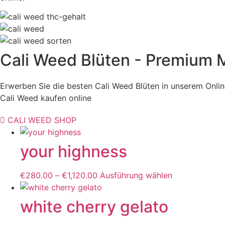
Cali Weed Blüten - Premium M
Erwerben Sie die besten Cali Weed Blüten in unserem Onli
Cali Weed kaufen online
CALI WEED SHOP
your highness
€
280.00
–
€
1,120.00
Ausführung wählen
Dieses
Produkt
weist
white cherry gelato
mehrere
Varianten